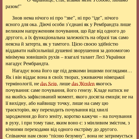
разом!”
Знов нема нічого ні про “зве”, ні про “іде”, нічого
ясного для ока. Діючі особи з’єднані як у Рембрандта лише
великим напруженням почування, що йде від одного до
другого, а їх функціональна залежність на образі так само
неясна й затерта, як у тамтого. Цією своєю здібністю
віддавати найсильніші душевні зворушення за допомогою
мінімума зовнішніх рухів – взагалі талант Лесі Українки
нагадує Рембрандта.
Нагадує вона його ще під деякими іншими поглядами…
Як і він віддає вона в своїх творах, уживаючи німецької
термінології, не
das Sein
, лише
das Werden
якогось
почування: саме почування, його генезу. Кладе натиск не
на якийсь зафіксований момент, якого досягла емоція; не на
її вихідну, або найвищу точку, лише на саму цю
траєкторію, яку переходить почування від хвилі
зародження до його зеніту, коротко кажучи – на почування
в руху, і при тому таке, яким воно є: з мінливим змістом, з
вічними переходами від одного екстріму до другого.
Співаючи нам свою “пісню безумну”, вона не затримується