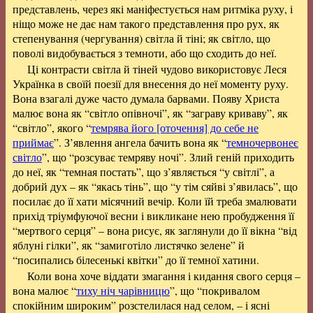
представлень, через які маніфестується нам ритміка руху, і
ніщо може не дає нам такого представлення про рух, як
степенування (чергування) світла й тіні; як світло, що
поволі видобувається з темноти, або що сходить до неї.
Ці контрасти світла й тіней чудово використовує Леся
Українка в своїй поезії для внесення до неї моменту руху.
Вона взагалі дуже часто думала барвами. Появу Христа
малює вона як “світло опівночі”, як “заграву криваву”, як
“світло”, якого “
темрява його [оточення] до себе не
приймає
”. З’явлення ангела бачить вона як “
темночервонеє
світло
”, що “розсуває темряву ночі”. Злий геній приходить
до неї, як “темная постать”, що з’являється “у світлі”, а
добрий дух – як “якась тінь”, що “у тім сяйві з’явилась”, що
посилає до її хати місячний вечір. Коли їй треба змалювати
прихід тріумфуючої весни і викликане нею пробудження її
“мертвого серця” – вона рисує, як заглянули до її вікна “від
яблуні гілки”, як “замиготіло листячко зелене” й
“посипались білесенькі квітки” до її темної хатини.
Коли вона хоче віддати змагання і кидання свого серця –
вона малює “
тиху ніч чарівницю
”, що “покривалом
спокійним широким” розстелилася над селом, – і ясні