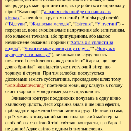
місця, де рух має припинитися, як це робиться наприклад у
вірші “Каменярі” (“
а щастя всіх прийде по наших аж
кістках
” – певність, круг замкнений). В цілім ряді поезій
(“
Відгуки
”, “
Жидівська мелодія
”, “
Іфігенія
”, “
У пустині
”) –
перериває, вона емоціональне напруження або запитанням,
або кількома точками, або припущенням, або малює
нездійснене бажання і пориви (“
Хотіла б я уплисти за
водою
”, “
Чом я не можу злинути у гору…
”? „
Чому ж я
мушу слухати наказу?
"), викликаючи злуду чогось
початого і нескінченого, як дзенькіт тої її арфи, що “ще
довго бриніла”, як відлетів уже пустуючий вітер, що
торкнув її струни. При тім залюбки послугується
дієсловами замість субстантивів, прокладаючи шлях тому
“
Entsubstantivierung
” поетичної мови, яку кладуть в голову
своєї творчості молоді німецькі експресіоністи.
Зливаючи контури поодиноких почувань в одну вічно
хвилюючу цілість, Леся Українка знала й ще інші ефекти,
щоб віддати враження безнастанного руху. Це знов ті самі,
що їх уживав згадуваний мною голандський майстер на
своїх образах: світло й тіні, світляні контрасти, гра барв. І
не дивно! Адже світло є одним із тих змислових