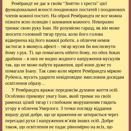
Рембрандт не дає в своїм “Зняттю з хреста” цієї
функціональної ясності поодиноких постатей і поодиноких
членів кожної постаті. На образі Рембрандта не все можна
пізнати ясно позицію і заховання кожного. Невиразно
тримає свою руку Іоан. Не розуміємо гаразд, як він може
зносити головний тягар трупа, коли його голова
відвернена від його важкої роботи, а обличчя немов
застигає в якомусь афекті – тягар мусив би вислизнути
йому з рук. Ті, що помагають нібито йому, по обох боках
драбини – в них не видно жодного напруження мускулів
так, що не може набути враження, щоб вони дуже то
помагали Іоану. Так само коли міряти Рембрандта міркою
Рубенса, мусить ударити невідповідне змисловим досвідам
освітлення образу…
У Рембрандта вражає передовсім духовне життя осіб.
Особливо приковує увагу Іоан, який тримає на своїх
раменах цілий тягар і з глибоким зворушенням глядить
угору в обличчя Умерлого. З точки погляду віддання
виразу душі добре, що це враження не затирається через
пересадні рухи і напруження м’язів інших осіб. Добре
також, що освітлення не падає рівномірно на всіх, що