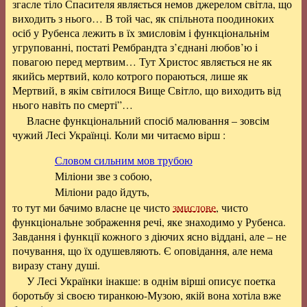
згасле тіло Спасителя являється немов джерелом світла, що
виходить з нього… В той час, як спільнота поодиноких
осіб у Рубенса лежить в їх змисловім і функціональнім
угрупованні, постаті Рембрандта з’єднані любов’ю і
повагою перед мертвим… Тут Христос являється не як
якийсь мертвий, коло котрого пораються, лише як
Мертвий, в якім світилося Вище Світло, що виходить від
нього навіть по смерті”…
Власне функціональний спосіб малювання – зовсім
чужий Лесі Українці. Коли ми читаємо вірш :
Словом сильним мов трубою
Міліони зве з собою,
Міліони радо йдуть,
то тут ми бачимо власне це чисто
змислове
, чисто
функціональне зображення речі, яке знаходимо у Рубенса.
Завдання і функції кожного з діючих ясно віддані, але – не
почування, що їх одушевляють. Є оповідання, але нема
виразу стану душі.
У Лесі Українки інакше: в однім вірші описує поетка
боротьбу зі своєю тиранкою-Музою, якій вона хотіла вже