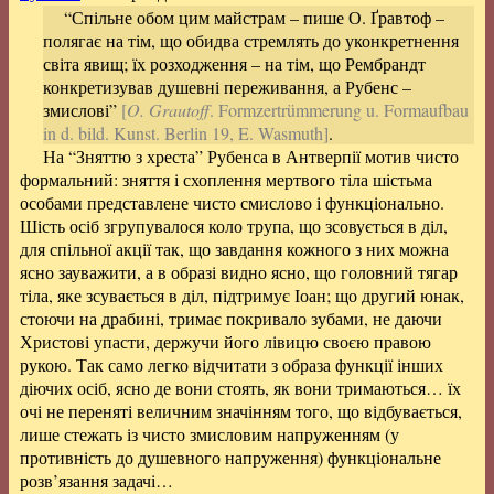
“Спільне обом цим майстрам – пише О. Ґравтоф –
полягає на тім, що обидва стремлять до уконкретнення
світа явищ; їх розходження – на тім, що Рембрандт
конкретизував душевні переживання, а Рубенс –
змислові”
[
O. Grautoff
. Formzertrümmerung u. Formaufbau
in d. bild. Kunst. Berlin 19, E. Wasmuth]
.
На “Зняттю з хреста” Рубенса в Антверпії мотив чисто
формальний: зняття і схоплення мертвого тіла шістьма
особами представлене чисто смислово і функціонально.
Шість осіб згрупувалося коло трупа, що зсовується в діл,
для спільної акції так, що завдання кожного з них можна
ясно зауважити, а в образі видно ясно, що головний тягар
тіла, яке зсувається в діл, підтримує Іоан; що другий юнак,
стоючи на драбині, тримає покривало зубами, не даючи
Христові упасти, держучи його лівицю своєю правою
рукою. Так само легко відчитати з образа функції інших
діючих осіб, ясно де вони стоять, як вони тримаються… їх
очі не переняті величним значінням того, що відбувається,
лише стежать із чисто змисловим напруженням (у
противність до душевного напруження) функціональне
розв’язання задачі…