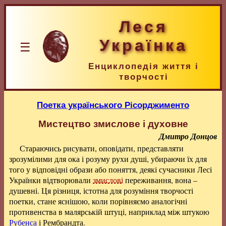
Леся
Українка
☰
Енциклопедія життя і
творчості
Поетка українського Рісорджименто
Мистецтво змислове і духовне
Дмитро Донцов
Стараючись рисувати, оповідати, представляти
зрозумілими для ока і розуму рухи душі, убираючи їх для
того у відповідні образи або поняття, деякі сучасники Лесі
Українки відтворювали
змислові
переживання, вона –
душевні. Ця різниця, істотна для розуміння творчості
поетки, стане яснішою, коли порівняємо аналогічні
противенства в малярській штуці, наприклад між штукою
Рубенса
і Рембрандта.