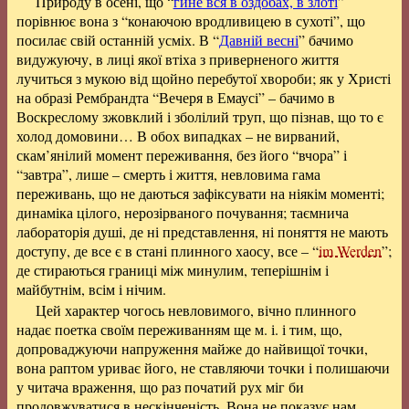
Природу в осені, що “
гине вся в оздобах, в злоті
”
порівнює вона з “конаючою вродливицею в сухоті”, що
посилає свій останній усміх. В “
Давній весні
” бачимо
видужуючу, в лиці якої втіха з приверненого життя
лучиться з мукою від щойно перебутої хвороби; як у Христі
на образі Рембрандта “Вечеря в Емаусі” – бачимо в
Воскреслому зжовклий і зболілий труп, що пізнав, що то є
холод домовини… В обох випадках – не вирваний,
скам’янілий момент переживання, без його “вчора” і
“завтра”, лише – смерть і життя, невловима гама
переживань, що не даються зафіксувати на ніякім моменті;
динаміка цілого, нерозірваного почування; таємнича
лабораторія душі, де ні представлення, ні поняття не мають
доступу, де все є в стані плинного хаосу, все – “
im Werden
”;
де стираються границі між минулим, теперішнім і
майбутнім, всім і нічим.
Цей характер чогось невловимого, вічно плинного
надає поетка своїм переживанням ще м. і. і тим, що,
допроваджуючи напруження майже до найвищої точки,
вона раптом уриває його, не ставляючи точки і полишаючи
у читача враження, що раз початий рух міг би
продовжуватися в нескінченість. Вона не показує нам