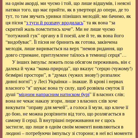
на однім акорді, ми чуємо і той, що лише відшумів, і неясні
натяки того, що має прийти, як в увертюрі до опери, де то
тут, то там звучать уривки пізніших мелодій; ми бачимо, як
ця пісня “
з туги й розпачу вродилась
” та як вона “за
скритий жаль помститись хоче”. Ми не лише чуємо
“потужний гук” органу в її поезії, але й те, як вона його
“видобуває”. Її пісня не бринить як готова, закінчена
мелодія, лише виривається на верх “немов ридання, що
довго стримане, притлумлене таїлось в темниці серця”…
У інших імпульс лежить поза обсягом переживань, він є
далека й чужа “мама-природа”, що вказує “серцю (чужому!)
безмірні простори”, в “думах (чужих знову!) розпалює
дивні вогні”; у Лесі Українки – інакше. В крові і нервах
власного “я” шукає вона ту силу, щоб розвіяла смуток її
душі “
міцним напрасним натиском бурі
” її власних слів;
вона не чекає наказу згори, лише з власних слів хоче
викувати “оправу для мечей”, а голоса її музи, що кличе її
до бою, не можна розрізнити від того, що розлягається в
самому її серці. Її внутрішні переживання не є щось
застигле, що лише в однім своїм моменті виявляються в
людині – потребуючи імпульсу зі сторони; в неї всі моменти