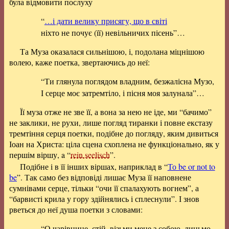
була відмовити послуху
“
…і дати велику присягу, що в світі
ніхто не почує (її) невільничих пісень”…
Та Муза оказалася сильнішою, і, подолана міцнішою
волею, каже поетка, звертаючись до неї:
“Ти глянула поглядом владним, безжалісна Музо,
І серце моє затремтіло, і пісня моя залунала”…
Її муза отже не зве її, а вона за нею не іде, ми “бачимо”
не заклики, не рухи, лише погляд тиранки і повне екстазу
тремтіння серця поетки, подібне до погляду, яким дивиться
Іоан на Христа: ціла сцена схоплена не функціонально, як у
першім віршу, a “
rein seelisch
”.
Подібне і в її інших віршах, наприклад в “
То be or not to
be
”. Так само без відповіді лишає Муза її наповнене
сумнівами серце, тільки “очи її спалахують вогнем”, а
“барвисті крила у гору здійнялись і сплеснули”. І знов
рветься до неї душа поетки з словами:
“О чарівнице, стій, візьми мене з собою, линьмо