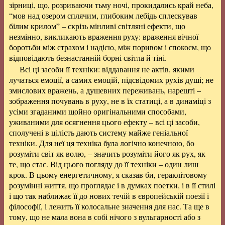
зірниці, що, розриваючи тьму ночі, прокидались край неба,
“мов над озером сплячим, глибоким лебідь сплескував
білим крилом” – скрізь мінливі світляні ефекти, що
незмінно, викликають враження руху: враження вічної
боротьби між страхом і надією, між поривом і спокоєм, що
відповідають безнастанній борні світла й тіні.
Всі ці засоби її техніки: віддавання не актів, якими
лучаться емоції, а самих емоцій, підсвідомих рухів душі; не
змислових вражень, а душевних переживань, нарешті –
зображення почувань в руху, не в їх статиці, а в динаміці з
усіми згаданими щойно оригінальними способами,
уживаними для осягнення цього ефекту – всі ці засоби,
сполучені в цілість дають систему майже геніальної
техніки. Для неї ця техніка була логічно конечною, бо
розуміти світ як волю, – значить розуміти його як рух, як
те, що стає. Від цього погляду до її техніки – один лиш
крок. В цьому енергетичному, я сказав би, гераклітовому
розумінні життя, що проглядає і в думках поетки, і в її стилі
і що так наближає її до нових течій в європейській поезії і
філософії, і лежить її колосальне значення для нас. Та ще в
тому, що не мала вона в собі нічого з вульгарності або з