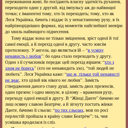
переживання живі, бо посідають власну здатність рухання,
переходити один у другий, від імпульсу аж до найвищої
точки; є іманентні тому, хто їх переходить; тому, хто як
Леся Українка, бачить і віддає їх у ненастанному руху, в їх
найрізнорідніших формах, від моментів найглибшої зневіри
до хвиль найвищого піднесення.
Тому віддає вона не тільки зміцнення, зріст одної й тої
самої емоції, а й перехід одної в другу, часто зовсім
протилежну. У ангела, що являється їй – “
в усміху
ненависть і любов
”: бо одна стало переходить у другу.
Один з її сучасників передає цей перехід віршем: “
хто з
злом не боресь
” (хто не ненавидить зло), “той людей не
любить”. Леся Українка каже: “
що ж, тільки той ненависті
не знає
, хто цілий вік нікого не любив”. Замість
ствердження даного стану душі, замість двох презенсів,
один презенс і одно минуле, в цілому – враження руху,
переходу одної емоції в другу. В “Жінці Данте” бачимо не
лиш осяяну славою Беатріче, а й зігнуту постать жінки
Данте, бачимо її сльози: “
по тих сльозах
, мов по росі
перлистій пройшла в країну слави Беатріче”; та, чия
усмішка вродилася із сліз.