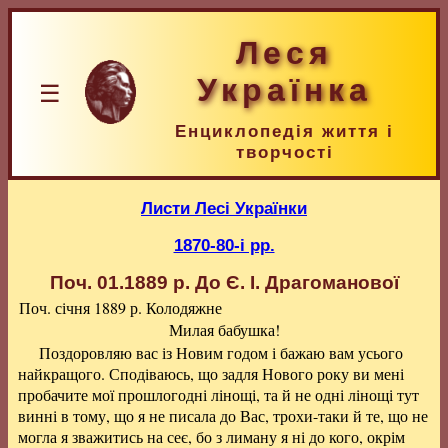
Леся
Українка
☰
Енциклопедія життя і
творчості
Листи Лесі Українки
1870-80-і рр.
Поч. 01.1889 р.
До Є. І. Драгоманової
Поч. січня 1889 р. Колодяжне
Милая бабушка!
Поздоровляю вас із Новим годом і бажаю вам усього
найкращого. Сподіваюсь, що задля Нового року ви мені
пробачите мої прошлогодні лінощі, та й не одні лінощі тут
винні в тому, що я не писала до Вас, трохи-таки й те, що не
могла я зважитись на сеє, бо з лиману я ні до кого, окрім