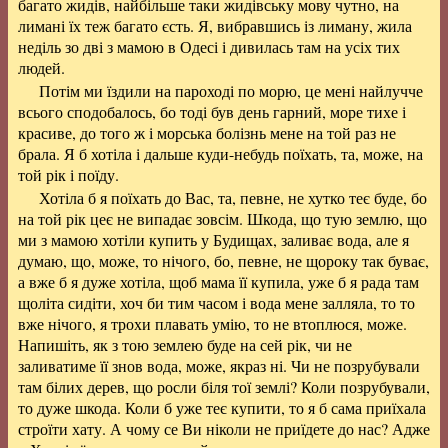
багато жидів, найбільше таки жидівську мову чутно, на
лимані їх теж багато єсть. Я, вибравшись із лиману, жила
неділь зо дві з мамою в Одесі і дивилась там на усіх тих
людей.
Потім ми їздили на пароході по морю, це мені найлучче
всього сподобалось, бо тоді був день гарний, море тихе і
красиве, до того ж і морська болізнь мене на той раз не
брала. Я б хотіла і дальше куди-небудь поїхать, та, може, на
той рік і поїду.
Хотіла б я поїхать до Вас, та, певне, не хутко теє буде, бо
на той рік цеє не випадає зовсім. Шкода, що тую землю, що
ми з мамою хотіли купить у Будищах, заливає вода, але я
думаю, що, може, то нічого, бо, певне, не щороку так буває,
а вже б я дуже хотіла, щоб мама її купила, уже б я рада там
щоліта сидіти, хоч би тим часом і вода мене залляла, то то
вже нічого, я трохи плавать умію, то не втоплюся, може.
Напишіть, як з тою землею буде на сей рік, чи не
заливатиме її знов вода, може, якраз ні. Чи не позрубували
там білих дерев, що росли біля тої землі? Коли позрубували,
то дуже шкода. Коли б уже теє купити, то я б сама приїхала
строїти хату. А чому се Ви ніколи не приїдете до нас? Адже