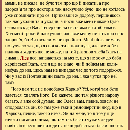
мами, не писала, не було там про що й писати, а про
здоров’я та про докторів так наскучило було, що не хотілось
уже споминати про се. Приїхавши ж додому, перше якось
так час уходив та й уходив, а послі вже мені ніяково було
озиватись до Вас. Тепер оце на свята якось-то зібралась.
Хоч мені трохи й наскучило, але вже мушу писать про своє
здоров’я, бо Ви питали мене про його. Мені після лиману
получчало так, що я свої костилі покинула, але все ж без
палички ходить ще не можу, на той рік знов треба їхать на
лиман.
Ліля
все нападається на мене, що я не хочу до баби
харківської їхать, але я ще не знаю, чи й поїдем ми коли-
небудь до неї, щось нам не випадає час до того подоріжжя.
Чи у вас із Полтавщини їздять до неї, і яка чутка про неї
там?
Чого вам так не подобався Харків? Усі, котрі там були,
здається, хвалять його. Ви кажете, що там різного народу
багато, я вже собі думаю, що Одеса вам, певне, зовсім не
сподобалась би, бо там уже такий різношерстий люд, що в
Харкові, певне, такого нема. Як на мене, то в тому іще
нічого поганого нема, що там так багато чужих людей,
навіть інтересніше виходить, не подобається тільки, що так