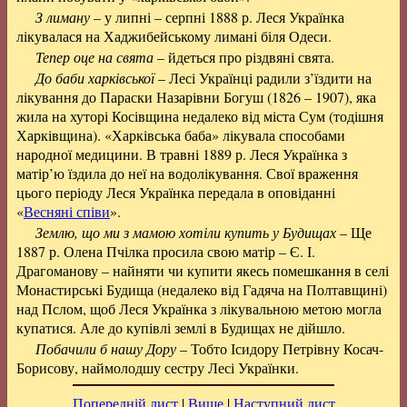
З лиману
– у липні – серпні 1888 р. Леся Українка
лікувалася на Хаджибейському лимані біля Одеси.
Тепер оце на свята
– йдеться про різдвяні свята.
До баби харківської
– Лесі Українці радили з’їздити на
лікування до Параски Назарівни Богуш (1826 – 1907), яка
жила на хуторі Косівщина недалеко від міста Сум (тодішня
Харківщина). «Харківська баба» лікувала способами
народної медицини. В травні 1889 р. Леся Українка з
матір’ю їздила до неї на водолікування. Свої враження
цього періоду Леся Українка передала в оповіданні
«
Весняні співи
».
Землю, що ми з мамою хотіли купить у Будищах
– Ще
1887 р. Олена Пчілка просила свою матір – Є. І.
Драгоманову – найняти чи купити якесь помешкання в селі
Монастирські Будища (недалеко від Гадяча на Полтавщині)
над Пслом, щоб Леся Українка з лікувальною метою могла
купатися. Але до купівлі землі в Будищах не дійшло.
Побачили б нашу Дору
– Тобто Ісидору Петрівну Косач-
Борисову, наймолодшу сестру Лесі Українки.
Попередній лист
|
Вище
|
Наступний лист