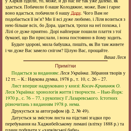
у Харків їздили, то, може, й до нас не так уже далеко, як
здається. Побачили б наше Колодяжне, може, Вам і гарне
воно вдасться, побачили б нашу
Дору
. Чого Вам не
подобається її ім’я? Ми її всі дуже любимо, і Ліля возиться з
нею більше всіх, бо Дора, здається, трохи на неї похожа, і
Лілі се дуже приятно. Дорі найперше пошили плаття з тої
бумазеї, що Ви прислали, і вона постоянно в йому ходить.
Будьте здорові, мила бабушка, пишіть, як Ви там живете
і чи дуже Вас замело снігом? Цілую Вас, прощайте.
Ваша Леся
Примітки
Подається за виданням
:
Леся Українка
. Зібрання творів у
12 тт. – К.: Наукова думка, 1978 р., т. 10, с. 26 – 27.
Лист вперше надруковано у книзі:
Косач-Кривинюк О.
Леся Українка: хронологія життя і творчости. – Нью-Йорк:
1970 р., с. 76 – 77, з рукопису Г.Лазаревського. Істотних
різночитань з виданням 1978 р. нема.
Друкується за автографом (ф. 2, № 49).
Датується за змістом листа на підставі згадки про
перебування на Хаджибейському лимані (влітку 1888 р.) та
плани побувати у «харківської баби».