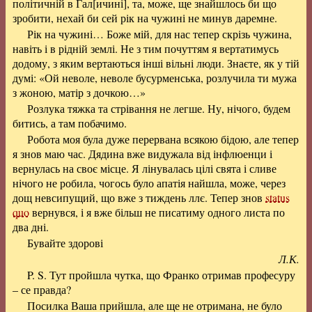
політичній в Гал[ичині], та, може, ще знайшлось би що
зробити, нехай би сей рік на чужині не минув даремне.
Рік на чужині… Боже мій, для нас тепер скрізь чужина,
навіть і в рідній землі. Не з тим почуттям я вертатимусь
додому, з яким вертаються інші вільні люди. Знаєте, як у тій
думі: «Ой неволе, неволе бусурменська, розлучила ти мужа
з жоною, матір з дочкою…»
Розлука тяжка та стрівання не легше. Ну, нічого, будем
битись, а там побачимо.
Робота моя була дуже перервана всякою бідою, але тепер
я знов маю час. Дядина вже видужала від інфлюенци і
вернулась на своє місце. Я лінувалась цілі свята і сливе
нічого не робила, чогось було апатія найшла, може, через
дощ невсипущий, що вже з тиждень ллє. Тепер знов
status
quo
вернувся, і я вже більш не писатиму одного листа по
два дні.
Бувайте здорові
Л.К.
P. S. Тут пройшла чутка, що Франко отримав професуру
– се правда?
Посилка Ваша прийшла, але ще не отримана, не було