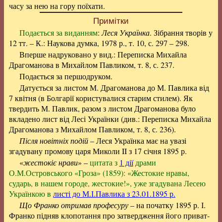
часу за нею на гору поїхати.
Примітки
Подається за виданням
:
Леся Українка
. Зібрання творів у
12 тт. – К.: Наукова думка, 1978 р., т. 10, с. 297 – 298.
Вперше надруковано у вид.: Переписка Михайла
Драгоманова в Михайлом Павликом, т. 8, с. 237.
Подається за першодруком.
Датується за листом М. Драгоманова до М. Павлика від
7 квітня (в Болгарії користувалися старим стилем). Як
твердить М. Павлик, разом з листом Драгоманова було
вкладено лист від Лесі Українки (див.: Переписка Михайла
Драгоманова з Михайлом Павликом, т. 8, с. 236).
Після новітніх подій
– Леся Українка має на увазі
згадувану промову царя Миколи II з 17 січня 1895 р.
«
жестокіє нрави
» –
цитата з
1 дії
драми
О.М.Островського «Гроза» (1859): «Жестокие нравы,
сударь, в нашем городе, жестокие!», уже згадувана Лесею
Українкою в
листі до М.І.Павлика з 23.01.1895 р.
Що Франко отримав професуру
– на початку 1895 р. І.
Франко підняв клопотання про затвердження його приват-