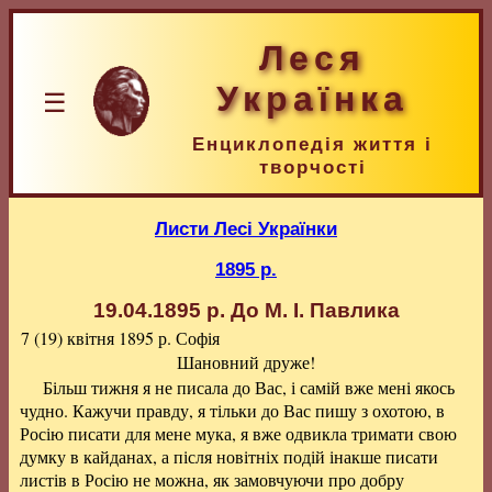
Леся
Українка
☰
Енциклопедія життя і
творчості
Листи Лесі Українки
1895 р.
19.04.1895 р.
До М. I. Павлика
7 (19) квітня 1895 р.
Софія
Шановний друже!
Більш тижня я не писала до Вас, і самій вже мені якось
чудно. Кажучи правду, я тільки до Вас пишу з охотою, в
Росію писати для мене мука, я вже одвикла тримати свою
думку в кайданах, а після новітніх подій інакше писати
листів в Росію не можна, як замовчуючи про добру