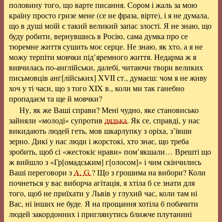
половину того, що варте писання. Сором і жаль за мою
країну просто гризе мене (се не фраза, вірте), і я не думала,
що в душі моїй є такий великий запас злості. Я не знаю, що
буду робити, вернувшись в Росію, сама думка про се
тюремне життя сушить моє серце. Не знаю, як хто, а я не
можу терпіти мовчки під’яремного життя. Недарма ж я
вивчилась по-англійськи, далебі, читаючи твори великих
письмовців анг[лійських] XVII ст., думаєш: чом я не живу
хоч у ті часи, що з того XIX в., коли ми так ганебно
пропадаєм та ще й мовчки?
Ну, як же Ваші справи? Мені чудно, яке становисько
зайняли «молоді» супротив
дядька
. Як се, справді, у нас
викидають людей геть, мов шкарлупку з оріха, з’ївши
зерно. Дикі у нас люди і жорстокі, хто знає, що треба
зробить, щоб сі «жестокіє нрави» пом’якшали… Врешті що
ж вийшло з «Гр[омадським] г[олосом]» і чим скінчились
Ваші переговори з
A. G.
? Що з грошима на вибори? Коли
почнеться у вас виборча агітація, я хтіла б се знати для
того, щоб не приїхати у Львів у глухий час, коли там ні
Вас, ні інших не буде. Я на прощання хотіла б побачити
людей закордонних і приглянутись ближче плутанині