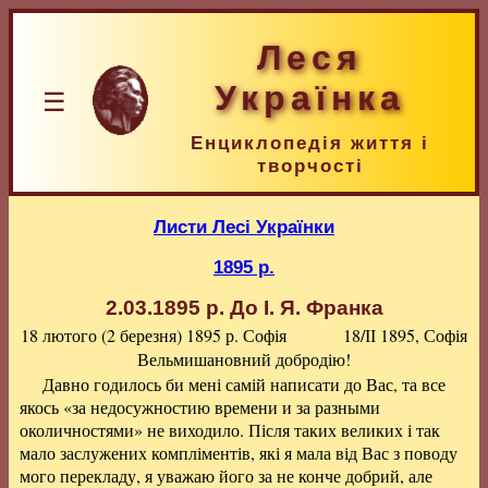
Леся
Українка
☰
Енциклопедія життя і
творчості
Листи Лесі Українки
1895 р.
2.03.1895 р.
До І. Я. Франка
18 лютого (2 березня) 1895 р.
Софія
18/ІІ 1895, Софія
Вельмишановний добродію!
Давно годилось би мені самій написати до Вас, та все
якось «за недосужностию времени и за разными
околичностями» не виходило. Після таких великих і так
мало заслужених компліментів, які я мала від Вас з поводу
мого перекладу, я уважаю його за не конче добрий, але