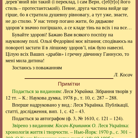
дерев’яний він такий (і переклад, і сам Верн, с[еб]т[о] його
стиль – протестантський). Певне, друга частина вийде ще
гірше, бо я стратила душевну рівновагу, а тут уже, знаєте,
не до стилю. У нас тепер погано жити, бо дядькове
здоров’я значно погіршало, а се кладе тінь на всіх і на все…
Бувайте здорові! Бажаю Вам всякого поспіху на
науковому полі. Ользі Федорівні моє вітання; сподіваюсь на
повороті застати її в ліпшому здоров’ї, ніж було навесні.
Цілую всіх Ваших «драбів» і гречну дівчинку Ганнусю, то
мені мила дитина!
Зостаюсь з поважанням
Л. Косач
Примітки
Подається за виданням
:
Леся Українка
. Зібрання творів у
12 тт. – К.: Наукова думка, 1978 р., т. 10, с. 287 – 288.
Вперше надруковано у вид.: Леся Українка. Публікації,
статті, дослідження, вип. 1, с. 42 – 43.
Подається за автографом (ф. 3, № 1610, с. 121 – 124).
Звірено з виданням:
Косач-Кривинюк О.
Леся Українка:
хронологія життя і творчости. – Нью-Йорк: 1970 р., с. 301 –