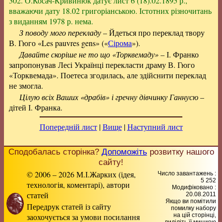
302. О.Косач-Кривинюк датує лист 6 (18).02.1895 р.,
вважаючи дату 18.02 григоріанською. Істотних різночитань
з виданням 1978 р. нема.
З поводу мого перекладу
– Йдеться про переклад твору
В. Гюго «Les pauvres gens» («
Сірома
»).
Давайте скоріше не то що «Торквемаду»
– І. Франко
запропонував Лесі Українці перекласти драму В. Гюго
«Торквемада». Поетеса згодилась, але здійснити переклад
не змогла.
Цілую всіх Ваших «драбів» і гречну дівчинку Ганнусю
–
дітей І. Франка.
Попередній лист
|
Вище
|
Наступний лист
Сподобалась сторінка?
Допоможіть
розвитку нашого
сайту!
© 2006 – 2026 М.І.Жарких (ідея,
Число завантажень :
5 252
технологія, коментарі), автори
Модифіковано :
статей
20.08.2011
Якщо ви помітили
Передрук статей із сайту
помилку набору
заохочується за умови посилання
на цiй сторiнцi,