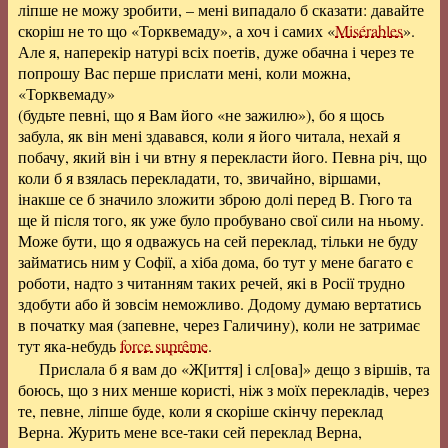
ліпше не можу зробити, – мені випадало б сказати: давайте
скоріш не то що «Торквемаду», а хоч і самих «
Misérables
».
Але я, наперекір натурі всіх поетів, дуже обачна і через те
попрошу Вас перше прислати мені, коли можна,
«Торквемаду»
(будьте певні, що я Вам його «не зажилю»), бо я щось
забула, як він мені здавався, коли я його читала, нехай я
побачу, який він і чи втну я перекласти його. Певна річ, що
коли б я взялась перекладати, то, звичайно, віршами,
інакше се б значило зложити зброю долі перед В. Гюго та
ще й після того, як уже було пробувано свої сили на ньому.
Може бути, що я одважусь на сей переклад, тільки не буду
займатись ним у Софії, а хіба дома, бо тут у мене багато є
роботи, надто з читанням таких речей, які в Росії трудно
здобути або й зовсім неможливо. Додому думаю вертатись
в початку мая (запевне, через Галичину), коли не затримає
тут яка-небудь
force suprême
.
Прислала б я вам до «Ж[иття] і сл[ова]» дещо з віршів, та
боюсь, що з них менше користі, ніж з моїх перекладів, через
те, певне, ліпше буде, коли я скоріше скінчу переклад
Верна. Журить мене все-таки сей переклад Верна,