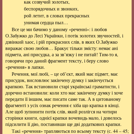
как созвучий золотых,
беспорядочных и звонких,
рой летит, в словах прекрасных
унимая сердца пыл…
Все це ми бачимо у даному «реченні»: і любов
О.Забужко до Лесі Українки, і потік золотих звучностей, і
дзвінкий хаос, і рій прекрасних слів, в яких О.Забужко
виражає свою любов… Бракує тільки змісту: немає ані
підмета, ані присудка, а за зв’язку і не питай! Тим-то я,
говорячи про даний фрагмент тексту, і беру слово
«речення» в лапки.
Речення, мої любі, – це об’єкт, який має підмет, має
присудок, висловлює закінчену думку і закінчується
крапкою. Так встановили старі українські граматисти, і
доречно встановили: коли хто має закінчену думку і хоче
передати її іншим, має писати саме так. А в цитованому
фрагменті з усіх ознак речення є хіба що крапка в кінці.
Але щоб зупинити потік слів, який розлігся на чотири
сторінки книги,
однієї крапки вочевидь мало, і довелось
підсилити її дію, поставивши ще дві додаткових крапки
.
Такі «речення» трапляються по всьому тексту (с. 44 – 45;