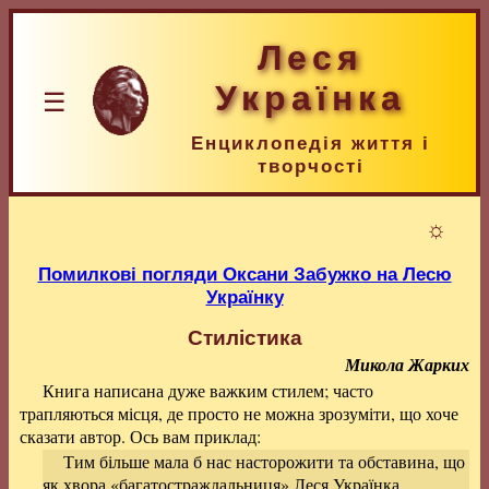
Леся
Українка
☰
Енциклопедія життя і
творчості
☼
Помилкові погляди Оксани Забужко на Лесю
Українку
Стилістика
Микола Жарких
Книга написана дуже важким стилем; часто
трапляються місця, де просто не можна зрозуміти, що хоче
сказати автор. Ось вам приклад:
Тим більше мала б нас насторожити та обставина, що
як хвора «багатостраждальниця» Леся Українка