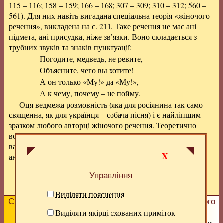
115 – 116; 158 – 159; 166 – 168; 307 – 309; 310 – 312; 560 –
561). Для них навіть вигадана спеціальна теорія «жіночого
речення», викладена на с. 211. Таке речення не має ані
підмета, ані присудка, ніже зв’язки. Воно складається з
трубних звуків та знаків пунктуації:
Погодите, медведь, не ревите,
Объясните, чего вы хотите!
А он только «Му!» да «Му!»,
А к чему, почему – не пойму.
Оця ведмежа розмовність (
яка для росіянина так само
священна, як для українця – собача пісня
) і є найліпшим
зразком любого авторці жіночого речення. Теоретично
воно, можливо, виглядає цікаво, але практично – кладе
важку перешкоду для того, хто хоче щось зрозуміти в
X
аналізованій книзі.
Управління
Попередній розділ
|
Вище
|
Наступний розділ
Виділяти пояснення
Сподобалась сторінка?
Допоможіть
розвитку нашого
сайту!
Виділяти якірці схованих приміток