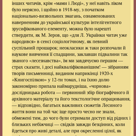
інших читачів, крім «мами і Люді», у неї навіть ліком
було нерясно, і щойно в 1918-му, з початком
національно-визвольних змагань, ознаменованих
наверненням до української культури інтелігентного
зрусифікованого елементу, можна було нарешті
ствердити, як М. Зеров, що «для Л. Українки читач уже
народився» в сенсі соціологічному, як певний
суспільний прошарок; неокласики ж таки розпочали й
наукове вивчення її спадщини, заклавши підвалини так
званого «лесезнавства», їм ми завдячуємо першим —
страх сказати, і досі найкваліфікованішим! — зібранням
творів письменниці, виданим наприкінці 1920-х
«Книгоспілкою» у 12-ти томах, і на їхню долю
закономірно припала наймарудніша, «чорнова»
дослідницька робота — первинний збір біографічного й
архівного матеріалу та його текстологічне опрацювання,
— відповідно, багатьох важливих сюжетів Лесиного
життя вони на той час іще просто чесно не знали,
обмежені тим, до чого були отримали доступ від рідних і
близьких небіжчиці — свідків завжди безцінних, коли
йдеться про живі деталі, але при окресленні цілої, як