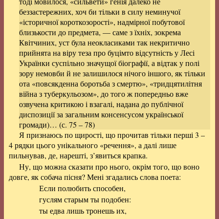
тоді мовилося, «сильвети» генія далеко не
беззастережних, хоч би тільки в силу неминучої
«історичної короткозорості», надмірної побутової
близькости до предмета, — саме з їхніх, зокрема
Квітчиних, уст була неокласиками так некритично
прийнята на віру теза про буцімто відсутність у Лесі
Українки суспільно значущої біографії, а відтак у полі
зору немовби й не залишилося нічого іншого, як тільки
ота «повсякденна боротьба з смертю», «тридцятилітня
війна з туберкульозом», до того ж попередньо вже
озвучена критикою і взагалі, надана до публічної
диспозиції за загальним консенсусом української
громади)… (с. 75 – 78)
Я признаюсь по щирості, що прочитав тільки перші 3 –
4 рядки цього унікального «речення», а далі лише
пильнував, де, нарешті,
з’явиться крапка
.
Ну, що можна сказати про нього, окрім того, що
воно
довге, як собача пісня
? Мені згадались слова поета:
Если полюбить способен,
гуслям старым ты подобен:
ты едва лишь тронешь их,