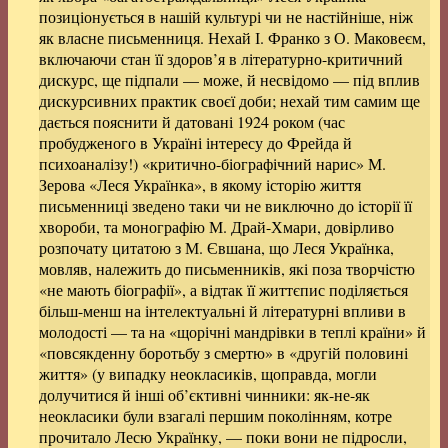
позиціонується в нашій культурі чи не настійніше, ніж
як власне письменниця. Нехай І. Франко з О. Маковеєм,
включаючи стан її здоров’я в літературно-критичний
дискурс, ще підпали — може, й несвідомо — під вплив
дискурсивних практик своєї доби; нехай тим самим ще
дається пояснити й датовані 1924 роком (час
пробудженого в Україні інтересу до Фрейда й
психоаналізу!) «критично-біографічний нарис» М.
Зерова «Леся Українка», в якому історію життя
письменниці зведено таки чи не виключно до історії її
хвороби, та монографію М. Драй-Хмари, довірливо
розпочату цитатою з М. Євшана, що Леся Українка,
мовляв, належить до письменників, які поза творчістю
«не мають біографії», а відтак її життєпис поділяється
більш-менш на інтелектуальні й літературні впливи в
молодості — та на «щорічні мандрівки в теплі країни» й
«повсякденну боротьбу з смертю» в «другій половині
життя» (у випадку неокласиків, щоправда, могли
долучитися й інші об’єктивні чинники: як-не-як
неокласики були взагалі першим поколінням, котре
прочитало Лесю Українку, — поки вони не підросли,