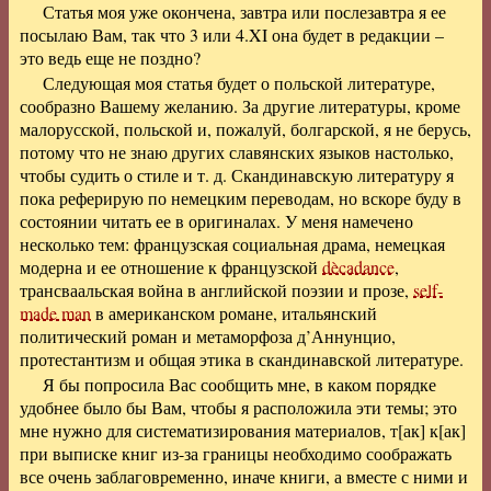
Статья моя уже окончена, завтра или послезавтра я ее
посылаю Вам, так что 3 или 4.XI она будет в редакции –
это ведь еще не поздно?
Следующая моя статья будет о польской литературе,
сообразно Вашему желанию. За другие литературы, кроме
малорусской, польской и, пожалуй, болгарской, я не берусь,
потому что не знаю других славянских языков настолько,
чтобы судить о стиле и т. д. Скандинавскую литературу я
пока реферирую по немецким переводам, но вскоре буду в
состоянии читать ее в оригиналах. У меня намечено
несколько тем: французская социальная драма, немецкая
модерна и ее отношение к французской
dècadance
,
трансваальская война в английской поэзии и прозе,
self-
made man
в американском романе, итальянский
политический роман и метаморфоза д’Аннунцио,
протестантизм и общая этика в скандинавской литературе.
Я бы попросила Вас сообщить мне, в каком порядке
удобнее было бы Вам, чтобы я расположила эти темы; это
мне нужно для систематизирования материалов, т[ак] к[ак]
при выписке книг из-за границы необходимо соображать
все очень заблаговременно, иначе книги, а вместе с ними и