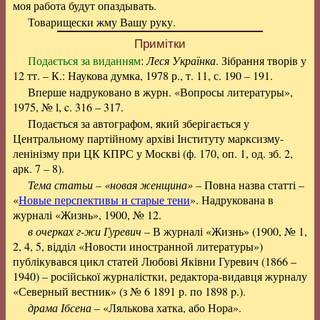
моя работа будут опаздывать.
Товарищески жму Вашу руку.
Примітки
Подається за виданням
:
Леся Українка
. Зібрання творів у
12 тт. – К.: Наукова думка, 1978 р., т. 11, с. 190 – 191.
Вперше надруковано в журн. «Вопросы литературы»,
1975, № l, c. 316 – 317.
Подається за автографом, який зберігається у
Центральному партійному архіві Інституту марксизму-
ленінізму при ЦК КПРС у Москві (ф. 170, оп. 1, од. зб. 2,
арк. 7 – 8).
Тема статьи – «новая женщина»
– Повна назва статті –
«
Новые перспективы и старые тени
». Надрукована в
журналі «Жизнь», 1900, № 12.
в очерках г-жи Гуревич
– В журналі «Жизнь» (1900, № 1,
2, 4, 5, відділ «Новости иностранной литературы»)
публікувався цикл статей Любові Яківни Гуревич (1866 –
1940) – російської журналістки, редактора-видавця журналу
«Северный вестник» (з № 6 1891 р. по 1898 p.).
драма Ібсена
– «Лялькова хатка, або Нора».