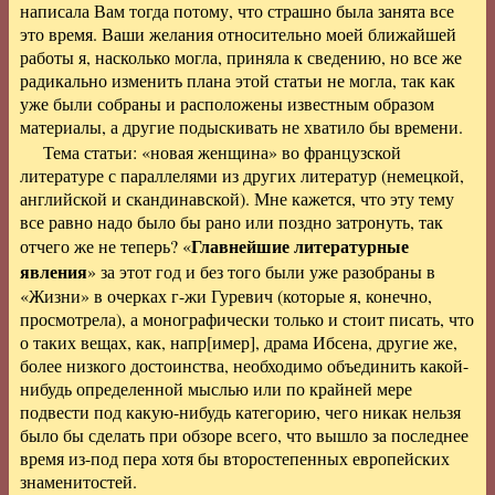
написала Вам тогда потому, что страшно была занята все
это время. Ваши желания относительно моей ближайшей
работы я, насколько могла, приняла к сведению, но все же
радикально изменить плана этой статьи не могла, так как
уже были собраны и расположены известным образом
материалы, а другие подыскивать не хватило бы времени.
Тема статьи: «новая женщина» во французской
литературе с параллелями из других литератур (немецкой,
английской и скандинавской). Мне кажется, что эту тему
все равно надо было бы рано или поздно затронуть, так
Главнейшие литературные
отчего же не теперь? «
явления
» за этот год и без того были уже разобраны в
«Жизни» в очерках г-жи Гуревич (которые я, конечно,
просмотрела), а монографически только и стоит писать, что
о таких вещах, как,
напр[имер]
, драма Ибсена, другие же,
более низкого достоинства, необходимо объединить какой-
нибудь определенной мыслью или по крайней мере
подвести под какую-нибудь категорию, чего никак нельзя
было бы сделать при обзоре всего, что вышло за последнее
время из-под пера хотя бы второстепенных европейских
знаменитостей.