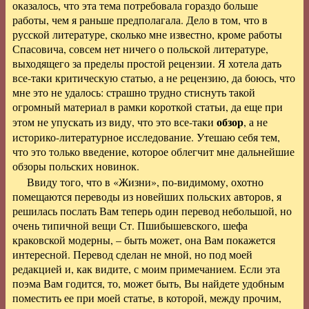
оказалось, что эта тема потребовала гораздо больше
работы, чем я раньше предполагала. Дело в том, что в
русской литературе, сколько мне известно, кроме работы
Спасовича, совсем нет ничего о польской литературе,
выходящего за пределы простой рецензии. Я хотела дать
все-таки критическую статью, а не рецензию, да боюсь, что
мне это не удалось: страшно трудно стиснуть такой
огромный материал в рамки короткой статьи, да еще при
обзор
этом не упускать из виду, что это все-таки
, а не
историко-литературное исследование. Утешаю себя тем,
что это только введение, которое облегчит мне дальнейшие
обзоры польских новинок.
Ввиду того, что в «Жизни», по-видимому, охотно
помещаются переводы из новейших польских авторов, я
решилась послать Вам теперь один перевод небольшой, но
очень типичной вещи Ст. Пшибышевского, шефа
краковской модерны, – быть может, она Вам покажется
интересной. Перевод сделан не мной, но под моей
редакцией и, как видите, с моим примечанием. Если эта
поэма Вам годится, то, может быть, Вы найдете удобным
поместить ее при моей статье, в которой, между прочим,