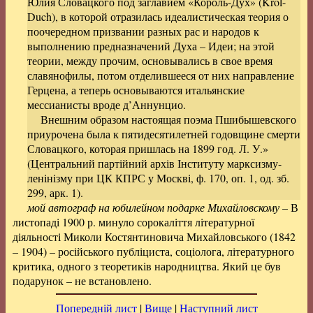
Юлия Словацкого под заглавием «Король-Дух» (Król-
Duch), в которой отразилась идеалистическая теория о
поочередном призвании разных рас и народов к
выполнению предназначений Духа – Идеи; на этой
теории, между прочим, основывались в свое время
славянофилы, потом отделившееся от них направление
Герцена, а теперь основываются итальянские
мессианисты вроде д’Аннунцио.
Внешним образом настоящая поэма Пшибышевского
приурочена была к пятидесятилетней годовщине смерти
Словацкого, которая пришлась на 1899 год. Л. У.»
(Центральний партійний архів Інституту марксизму-
ленінізму при ЦК КПРС у Москві, ф. 170, оп. 1, од. зб.
299, арк. 1).
мой автограф на юбилейном подарке Михайловскому
– В
листопаді 1900 р. минуло сорокаліття літературної
діяльності Миколи Костянтиновича Михайловського (1842
– 1904) – російського публіциста, соціолога, літературного
критика, одного з теоретиків народництва. Який це був
подарунок – не встановлено.
Попередній лист
|
Вище
|
Наступний лист