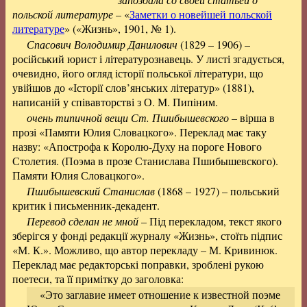
польской литературе
– «
Заметки о новейшей польской
литературе
» («Жизнь», 1901, № 1).
Спасович Володимир Данилович
(1829 – 1906) –
російський юрист і літературознавець. У листі згадується,
очевидно, його огляд історії польської літератури, що
увійшов до «Історії слов’янських літератур» (1881),
написаній у співавторстві з О. М. Пипіним.
очень типичной вещи Ст. Пшибышевского
– вірша в
прозі «Памяти Юлия Словацкого». Переклад має таку
назву: «Апострофа к Королю-Духу на пороге Нового
Столетия. (Поэма в прозе Станислава Пшибышевского).
Памяти Юлия Словацкого».
Пшибышевский Станислав
(1868 – 1927) – польський
критик і письменник-декадент.
Перевод сделан не мной
– Під перекладом, текст якого
зберігся у фонді редакції журналу «Жизнь», стоїть підпис
«М. К.». Можливо, що автор перекладу – М. Кривинюк.
Переклад має редакторські поправки, зроблені рукою
поетеси, та її примітку до заголовка:
«Это заглавие имеет отношение к известной поэме