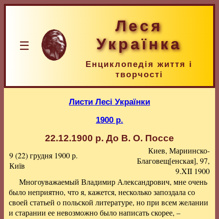
Леся
Українка
☰
Енциклопедія життя і
творчості
Листи Лесі Українки
1900 р.
22.12.1900 р.
До В. О. Поссе
Киев, Мариинско-
9 (22) грудня 1900 р.
Благовещ[енская], 97,
Київ
9.XII 1900
Многоуважаемый Владимир Александрович, мне очень
было неприятно, что я, кажется, несколько запоздала со
своей статьей о польской литературе, но при всем желании
и старании ее невозможно было написать скорее, –