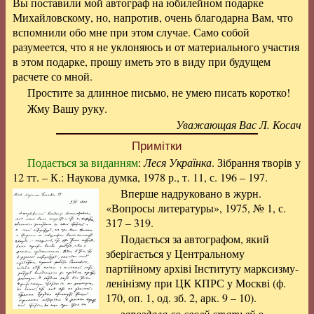
Вы поставили мой автограф на юбилейном подарке
Михайловскому, но, напротив, очень благодарна Вам, что
вспомнили обо мне при этом случае. Само собой
разумеется, что я не уклоняюсь и от материального участия
в этом подарке, прошу иметь это в виду при будущем
расчете со мной.
Простите за длинное письмо, не умею писать коротко!
Жму Вашу руку.
Уважающая Вас Л. Косач
Примітки
Подається за виданням
:
Леся Українка
. Зібрання творів у
12 тт. – К.: Наукова думка, 1978 р., т. 11, с. 196 – 197.
Вперше надруковано в журн.
«Вопросы литературы», 1975, № 1, с.
317 – 319.
Подається за автографом, який
зберігається у Центральному
партійному архіві Інституту марксизму-
ленінізму при ЦК КПРС у Москві (ф.
170, оп. 1, од. зб. 2, арк. 9 – 10).
запоздала со своей статьей о