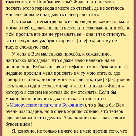
трактуется и о Пшибышевском? Жалею, что не могла
послать этого перевода вместе со статьей, да не хотелось
мне еще больше опаздывать с ней ради этого.
Статья моя, несмотря на все сокращения, какие только я
могла в ней сделать, вышла все-таки несколько длинной, но
я бы просила все же не урезывать ее – она и так стиснута, –
зато следующая уж будет короче, т[о] е[сть] возьму не
такую сложную тему.
У меня к Вам маленькая просьба, к сожалению,
настолько запоздалая, что я даже мало надеюсь на ее
исполнение. Кобылянская и Стефаник (мои «буковинцы»)
недавно просили меня прислать им ту мою статью, где
говорится о них, но я не могу это сделать, т[ак] к[ак] у меня
есть только один ее экземпляр в тексте книжки «Жизни»,
которую я совсем не хотела бы им отсылать. Если бы
можно было получить два оттиска с этой статьи
(«
Малорусские писатели в Буковине
»), то я была бы Вам
очень благодарна, но я очень хорошо сознаю, что теперь
едва ли можно это сделать. А жаль мне отказывать своим
буковинцам!
Я, конечно, не только ничего не имею против того, что