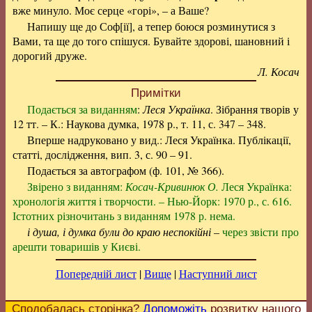
вже минуло. Моє серце «горі», – а Ваше?
Напишу ще до Соф[ії], а тепер боюся розминутися з
Вами, та ще до того спішуся. Бувайте здорові, шановний і
дорогий друже.
Л. Косач
Примітки
Подається за виданням
:
Леся Українка
. Зібрання творів у
12 тт. – К.: Наукова думка, 1978 р., т. 11, с. 347 – 348.
Вперше надруковано у вид.: Леся Українка. Публікації,
статті, дослідження, вип. 3, с. 90 – 91.
Подається за автографом (ф. 101, № 366).
Звірено з виданням:
Косач-Кривинюк О.
Леся Українка:
хронологія життя і творчости. – Нью-Йорк: 1970 р., с. 616.
Істотних різночитань з виданням 1978 р. нема.
і душа, і думка були до краю неспокійні
–
через звісти про
арешти товаришів у Києві.
Попередній лист
|
Вище
|
Наступний лист
Сподобалась сторінка?
Допоможіть
розвитку нашого