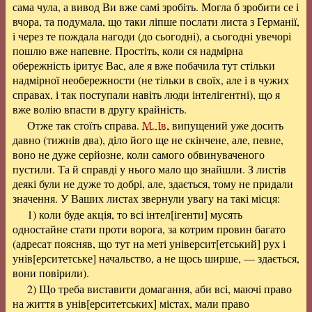
сама чула, а вивод Ви вже самі зробіть. Могла б зробити се і
вчора, та подумала, що таки ліпше послати листа з Германії,
і через те пождала нагоди (до сьогодні), а сьогодні увечорі
пошлю вже напевне. Простіть, коли ся надмірна
обережність іритує Вас, але я вже побачила тут стільки
надмірної необережности (не тільки в своїх, але і в чужих
справах, і так поступали навіть люди інтелігентні), що я
вже волію впасти в другу крайність.
Отже так стоїть справа.
М. Ів.
випущений уже досить
давно (тижнів два), діло його ще не скінчене, але, певне,
воно не дуже серйозне, коли самого обвинуваченого
пустили. Та й справді у нього мало що знайшли. З листів
деякі були не дуже то добрі, але, здається, тому не придали
значення. У Ваших листах звернули увагу на такі місця:
1) коли буде акція, то всі інтел[ігенти] мусять
одностайне стати проти ворога, за котрим провин багато
(адресат поясняв, що тут на меті
університ[етський]
рух і
унів[ерситетське] начальство, а не щось ширше, — здається,
вони повірили).
2) Що треба виставити домагання, аби всі, маючі право
на життя в
унів[ерситетських]
містах, мали право