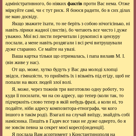
фактів
адміністративного, бо ніяких
проти Вас нема. Отже
міркуйте самі, чи є тут риск. Я боюся радити, бо в сих ділах
не маю досвіду.
Якщо зважите їхати, то не беріть з собою нічогісінько, ні
навіть лірики жадної (листів), бо читають все чисто і дуже
уважно. Мої всі листи перечитали і рукописі в цензуру
послали, а мене навіть роздягали і всі речі витрушували
дуже старанно. Се майте на увазі.
Ваша картка тільки що отрималась, і папа вилаяв М. І.
(він живе у нас).
От що, може, хутко будуть у Вас два молоді хлопці
звідси, гімназісти, то прийміть їх і візьміть під егіду, щоб не
попали на яких людей злої волі.
Я, може, через тижнів три виготовлю одну роботу, то
куди її посилати, чи на сю адресу, що тепер (коли так, то
підчеркніть слово тепер в якій небудь фразі, а коли ні, то
подайте, ніби адресу композитора-етнографа, чи кого
іншого в такім роді). Взагалі на случай виїзду, знайдіть собі
намісника. Пишіть в Гадяч все таки не дуже одверто, бо я
не зовсім певна за секрет моєї коресп[онденції].
Я послала Вам асортимент з Константинополя на