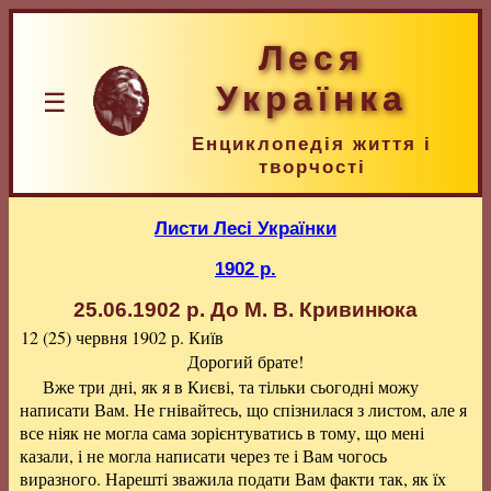
Леся
Українка
☰
Енциклопедія життя і
творчості
Листи Лесі Українки
1902 р.
25.06.1902 р.
До М. В. Кривинюка
12 (25) червня 1902 р.
Київ
Дорогий брате!
Вже три дні, як я в Києві, та тільки сьогодні можу
написати Вам. Не гнівайтесь, що спізнилася з листом, але я
все ніяк не могла сама зорієнтуватись в тому, що мені
казали, і не могла написати через те і Вам чогось
виразного. Нарешті зважила подати Вам факти так, як їх