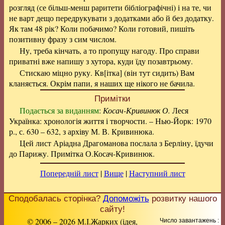
розгляд (се більш-менш раритети бібліографічні) і на те, чи
не варт дещо передрукувати з додатками або й без додатку.
Як там 48 рік? Коли побачимо? Коли готовий, пишіть
позитивну фразу з сим числом.
Ну, треба кінчать, а то пропущу нагоду. Про справи
приватні вже напишу з хутора, куди їду позавтрьому.
Стискаю міцно руку. Кв[ітка] (він тут сидить) Вам
кланяється. Окрім папи, я наших ще нікого не бачила.
Примітки
Подається за виданням
:
Косач-Кривинюк О.
Леся
Українка: хронологія життя і творчости. – Нью-Йорк: 1970
р., с. 630 – 632, з архіву М. В. Кривинюка.
Цей лист Аріадна Драгоманова послала з Берліну, їдучи
до Парижу. Примітка О.Косач-Кривинюк.
Попередній лист
|
Вище
|
Наступний лист
Сподобалась сторінка?
Допоможіть
розвитку нашого
сайту!
© 2006 – 2026 М.І.Жарких (ідея,
Число завантажень :