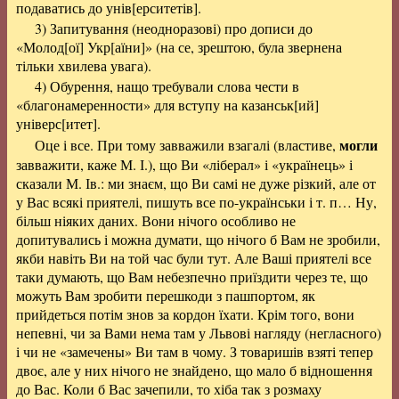
подаватись до унів[ерситетів].
3) Запитування (неодноразові) про дописи до
«Молод[ої] Укр[аїни]» (на се, зрештою, була звернена
тільки хвилева увага).
4) Обурення, нащо требували слова чести в
«благонамеренности» для вступу на казанськ[ий]
універс[итет].
могли
Оце і все. При тому завважили взагалі (властиве,
завважити, каже М. І.), що Ви «ліберал» і «українець» і
сказали М. Ів.: ми знаєм, що Ви самі не дуже різкий, але от
у Вас всякі приятелі, пишуть все по-українськи і т. п… Ну,
більш ніяких даних. Вони нічого особливо не
допитувались і можна думати, що нічого б Вам не зробили,
якби навіть Ви на той час були тут. Але Ваші приятелі все
таки думають, що Вам небезпечно приїздити через те, що
можуть Вам зробити перешкоди з пашпортом, як
прийдеться потім знов за кордон їхати. Крім того, вони
непевні, чи за Вами нема там у Львові нагляду (негласного)
і чи не «замечены» Ви там в чому. З товаришів взяті тепер
двоє, але у них нічого не знайдено, що мало б відношення
до Вас. Коли б Вас зачепили, то хіба так з розмаху