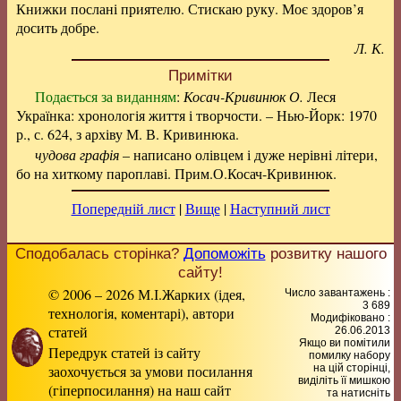
Книжки послані приятелю. Стискаю руку. Моє здоров’я
досить добре.
Л. К.
Примітки
Подається за виданням
:
Косач-Кривинюк О.
Леся
Українка: хронологія життя і творчости. – Нью-Йорк: 1970
р., с. 624, з архіву М. В. Кривинюка.
чудова графія
– написано олівцем і дуже нерівні літери,
бо на хиткому пароплаві. Прим.О.Косач-Кривинюк.
Попередній лист
|
Вище
|
Наступний лист
Сподобалась сторінка?
Допоможіть
розвитку нашого
сайту!
© 2006 – 2026 М.І.Жарких (ідея,
Число завантажень :
3 689
технологія, коментарі), автори
Модифіковано :
статей
26.06.2013
Якщо ви помітили
Передрук статей із сайту
помилку набору
заохочується за умови посилання
на цiй сторiнцi,
видiлiть її мишкою
(гіперпосилання) на наш сайт
та натисніть