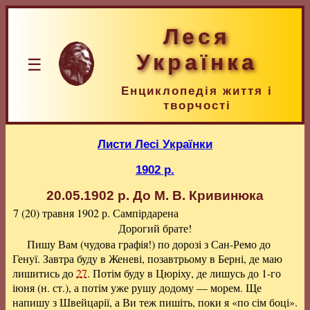
Леся
Українка
☰
Енциклопедія життя і
творчості
Листи Лесі Українки
1902 р.
20.05.1902 р.
До М. В. Кривинюка
7 (20) травня 1902 р.
Сампірдарена
Дорогий брате!
Пишу Вам (чудова графія!) по дорозі з Сан-Ремо до
Генуї. Завтра буду в Женеві, позавтрьому в Берні, де маю
лишитись до
27
. Потім буду в Цюріху, де лишусь до 1-го
іюня (н. ст.), а потім уже рушу додому — морем. Ще
напишу з Швейцарії, а Ви теж пишіть, поки я «по сім боці».