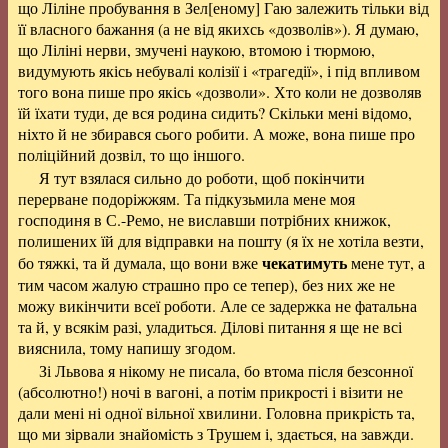
що Ліліне пробування в Зел[еному] Гаю залежить тільки від
її власного бажання (а не від якихсь «дозволів»). Я думаю,
що Ліліні нерви, змучені наукою, втомою і тюрмою,
видумують якісь небувалі колізії і «трагедії», і під впливом
того вона пише про якісь «дозволи». Хто коли не дозволяв
їй їхати туди, де вся родина сидить? Скільки мені відомо,
ніхто й не збирався сього робити. А може, вона пише про
поліційний дозвіл, то що іншого.
Я тут взялася сильно до роботи, щоб покінчити
перерване подоріжжям. Та підкузьмила мене моя
господиня в С.-Ремо, не виславши потрібних книжок,
полишених їй для відправки на пошту (я їх не хотіла везти,
чекатимуть
бо тяжкі, та й думала, що вони вже
мене тут, а
тим часом жалую страшно про се тепер), без них же не
можу викінчити всеї роботи. Але се задержка не фатальна
та й, у всякім разі, уладиться. Ділові питання я ще не всі
вияснила, тому напишу згодом.
Зі Львова я нікому не писала, бо втома після безсонної
(абсолютно!) ночі в вагоні, а потім прикрості і візити не
дали мені ні одної вільної хвилини. Головна прикрість та,
що ми зірвали знайомість з Трушем і, здається, на завжди.