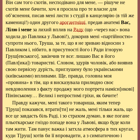
Він сам того схотів, несподівано для мене, — рішуче не
схотів мене бачити, хоч я просила про те власне для
об’яснення, писав мені листи з студії в канцелярію (в тій же
Вас,
камениці!) один другого
арогантніші
, предав анатемі
Лілю і мене
за лихий вплив на
Раду
(що «через нас» вона
ходила до Павлика у Львові!), докорив мені «партійностю»
супроти нього, Труша, за те, що я не зриваю відносин з
Павликом і, нібито, в присутності його і Ради ігнорую
Груш[евського], закінчив те все: лишаю Вас в його
(Павл[ика]) товаристві. Словом, здурів чоловік, або виявив
свою первісну дурість, приглушену було українськими
(київськими) впливами. Ще, правда, головна моя
«провина» в тім, що я висказувала прилюдно своє
невдоволення з факту продажу мого портрета намісн[икові]
Пінінському… Великі і непростимі гріхи, як бачите!
Правду кажучи, мені такого товариша, яким тепер
Т[руш] показався, втрати[ти] не жаль, мені тільки жаль, що
все це завдасть біль Раді, і зо страхом думаю, в яке погане
пльоткарське гніздо попаде вона у Львові, якщо буде коли
там жити. Там панує важка і затхла атмосфера в тих кругах,
куди Т[руш] хотів би її впровадити, а з симпатичною і