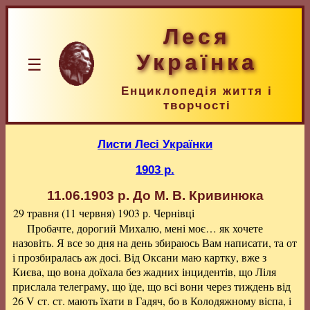
Леся
Українка
☰
Енциклопедія життя і
творчості
Листи Лесі Українки
1903 р.
11.06.1903 р.
До М. В. Кривинюка
29 травня (11 червня) 1903 р.
Чернівці
Пробачте, дорогий Михалю, мені моє… як хочете
назовіть. Я все зо дня на день збираюсь Вам написати, та от
і прозбиралась аж досі. Від Оксани маю картку, вже з
Києва, що вона доїхала без жадних інцидентів, що Ліля
прислала телеграму, що їде, що всі вони через тиждень від
26 V ст. ст. мають їхати в Гадяч, бо в Колодяжному віспа, і