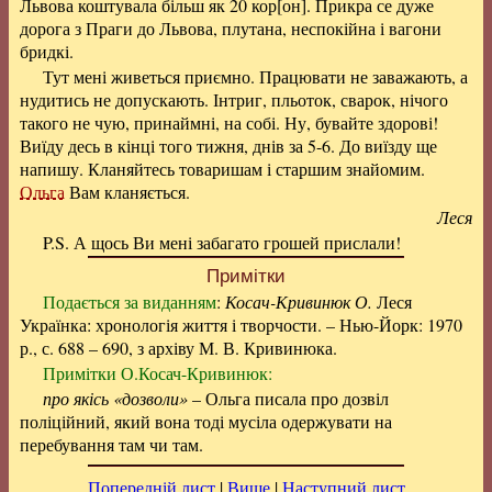
Львова коштувала більш як 20 кор[он]. Прикра се дуже
дорога з Праги до Львова, плутана, неспокійна і вагони
бридкі.
Тут мені живеться приємно. Працювати не заважають, а
нудитись не допускають. Інтриг, пльоток, сварок, нічого
такого не чую, принаймні, на собі. Ну, бувайте здорові!
Виїду десь в кінці того тижня, днів за 5-6. До виїзду ще
напишу. Кланяйтесь товаришам і старшим знайомим.
Ольга
Вам кланяється.
Леся
P.S. А щось Ви мені забагато грошей прислали!
Примітки
Подається за виданням
:
Косач-Кривинюк О.
Леся
Українка: хронологія життя і творчости. – Нью-Йорк: 1970
р., с. 688 – 690, з архіву М. В. Кривинюка.
Примітки О.Косач-Кривинюк:
про якісь «дозволи»
– Ольга писала про дозвіл
поліційний, який вона тоді мусіла одержувати на
перебування там чи там.
Попередній лист
|
Вище
|
Наступний лист