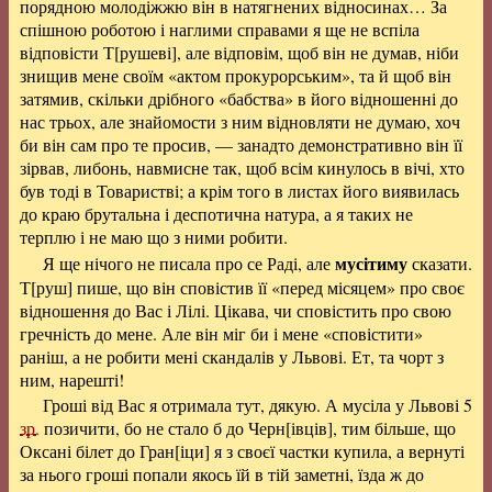
порядною молодіжжю він в натягнених відносинах… За
спішною роботою і наглими справами я ще не вспіла
відповісти Т[рушеві], але відповім, щоб він не думав, ніби
знищив мене своїм «актом прокурорським», та й щоб він
затямив, скільки дрібного «бабства» в його відношенні до
нас трьох, але знайомости з ним відновляти не думаю, хоч
би він сам про те просив, — занадто демонстративно він її
зірвав, либонь, навмисне так, щоб всім кинулось в вічі, хто
був тоді в Товаристві; а крім того в листах його виявилась
до краю брутальна і деспотична натура, а я таких не
терплю і не маю що з ними робити.
мусітиму
Я ще нічого не писала про се Раді, але
сказати.
Т[руш] пише, що він сповістив її «перед місяцем» про своє
відношення до Вас і Лілі. Цікава, чи сповістить про свою
гречність до мене. Але він міг би і мене «сповістити»
раніш, а не робити мені скандалів у Львові. Ет, та чорт з
ним, нарешті!
Гроші від Вас я отримала тут, дякую. А мусіла у Львові 5
зр.
позичити, бо не стало б до Черн[івців], тим більше, що
Оксані білет до Гран[іци] я з своєї частки купила, а вернуті
за нього гроші попали якось їй в тій заметні, їзда ж до