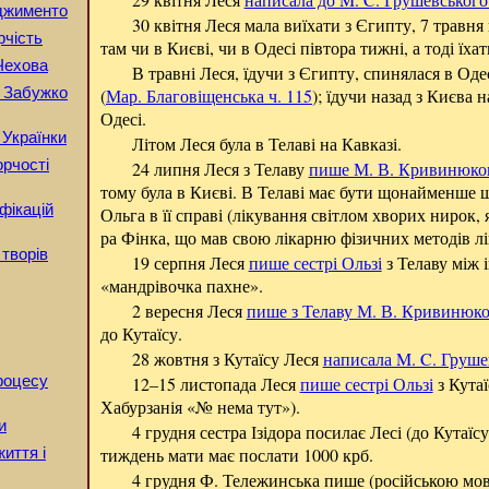
рджименто
30 квітня Леся мала виїхати з Єгипту, 7 травня
рчість
там чи в Києві, чи в Одесі півтора тижні, а тоді їха
Чехова
В травні Леся, їдучи з Єгипту, спинялася в Одес
 Забужко
(
Мар. Благовіщенська ч. 115
); їдучи назад з Києва 
Одесі.
 Українки
Літом Леся була в Телаві на Кавказі.
орчості
24 липня Леся з Телаву
пише М. В. Кривинюко
тому була в Києві. В Телаві має бути щонайменше щ
фікацій
Ольга в її справі (лікування світлом хворих нирок, 
ра Фінка, що мав свою лікарню фізичних методів л
 творів
19 серпня Леся
пише сестрі Ользі
з Телаву між 
«мандрівочка пахне».
2 вересня Леся
пише з Телаву М. В. Кривинюко
до Кутаїсу.
28 жовтня з Кутаїсу Леся
написала M. C. Груше
процесу
12–15 листопада Леся
пише сестрі Ользі
з Кутаї
Хабурзанія «№ нема тут»).
и
4 грудня сестра Ізідора посилає Лесі (до Кутаїсу
тиждень мати має послати 1000 крб.
життя і
4 грудня Ф. Тележинська пише (російською мов