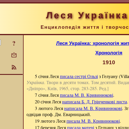
Леся Українка
Енциклопедія життя і творчос
?
Леся Українка: хронологія жит
Хронологія
1910
5 січня Леся
писала сестрі Ользі
з Гелуану (Villa
Українка
. Твори в десяти томах. Том десятий. Вид
«Дніпро», Київ, 1965, стор. 283-285. Ред.]
7 січня Леся
писала М. В. Кривинюкові
.
20 січня Леся
написала Б. Д. Грінченкові листа
.
3 лютого Леся
написала М. В. Кривинюкові
. З
одвідав проф. Дм. Еварницький.
19 лютого Леся
писала М. В. Кривинюкові
.
17 березня Леся
писала матері
з Гелуану з вілл