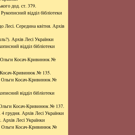
кого дод. ст. 379.
. Рукописний відділ бібліотеки
о Лесі. Середина квітня. Архів
иль?). Архів Лесі Українки
укописний відділ бібліотеки
ів Ольги Косач-Кривинюк №
и Косач-Кривинюк № 135.
ів Ольги Косач-Кривинюк №
кописний відділ бібліотеки
в Ольги Косач-Кривинюк № 137.
. 4 грудня. Архів Лесі Українки
я. Архів Лесі Українки
ів Ольги Косач-Кривинюк №