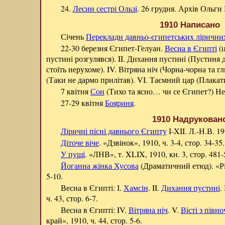
24.
Лесин сестрі Ользі
. 26 грудня. Архів Ольг
1910 Написано
Січень
Переклади давньо-єгипетських ліричних
22-30 березня Єгипет-Гелуан.
Весна в Єгипті
(ц
пустині розгулявся). II. Дихання пустині (Пустиня д
стоїть нерухоме). IV. Вітряна ніч (Чорна-чорна та гли
(Таки не дармо прилітав). VI. Таємний цар (Плакат
7 квітня
Сон
(Тихо та ясно… чи се Єгипет?) Н
27-29 квітня
Бояриня
.
1910 Надрукован
Ліричні пісні давнього Єгипту
І-XII. Л.-Н.В. 19
Діточе віче
. «Дзвінок», 1910, ч. 3-4, стор. 34-35.
У пущі
. «ЛНВ», т. XLIX, 1910, кн. 3, стор. 481-5
Йоганна жінка Хусова
(Драматичний етюд). «Рід
5-10.
Весна в Єгипті: І.
Хамсін
. II.
Дихання пустині
. 
ч. 43, стор. 6-7.
Весна в Єгипті: IV.
Вітряна ніч
. V.
Вісті з півно
край», 1910, ч. 44, стор. 5-6.