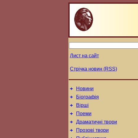
Лист на сайт
Стрічка новин (RSS)
+
Новини
+
Біографія
+
Вірші
+
Поеми
+
Драматичні твори
+
Прозові твори