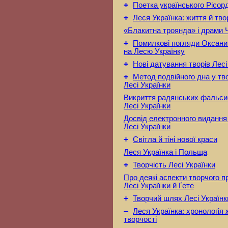
+
Поетка українського Рісо
+
Леся Українка: життя й тво
«Блакитна троянда» і драми 
+
Помилкові погляди Оксани
на Лесю Українку
+
Нові датування творів Лесі
+
Метод подвійного дна у тв
Лесі Українки
Викриття радянських фальси
Лесі Українки
Досвід електронного видання
Лесі Українки
+
Світла й тіні нової краси
Леся Українка і Польща
+
Творчість Лесі Українки
Про деякі аспекти творчого 
Лесі Українки й Ґете
+
Творчий шлях Лесі Українк
–
Леся Українка: хронологія 
творчості