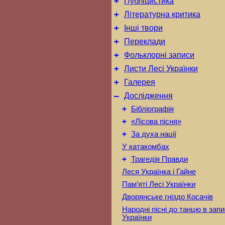
+
Публіцистика
+
Літературна критика
+
Інші твори
+
Переклади
+
Фольклорні записи
+
Листи Лесі Українки
+
Галерея
–
Дослідження
+
Бібліографія
+
«Лісова пісня»
+
За духа нації
У катакомбах
+
Трагедія Правди
Леся Українка і Гайне
Пам’яті Лесі Українки
Дворянське гніздо Косачів
Народні пісні до танцю в запи
Українки