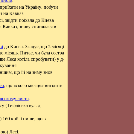
 приїхати на Україну, побути
ти на Кавказ.
і, звідти поїхала до Киева
на Кавказ, знову спинялася в
ві
до Києва. Згадує, що 2 місяці
е місяць. Питає, чи була сестра
яке Леся хотіла спробувати) у д-
ікування.
іншим, що їй на зиму знов
ві
, що «сього місяця» виїздить
вському листа
.
су (Тифліська вул. д.
) 160 крб. і пише, що за
ою) Лесі.