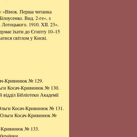
у «Вінок. Перша читанка
ілоусенко. Вид. 2-ге», з
Лотоцького. 1910. XII. 23».
 думає їхати до Єгипту 10–15
ватися світлом у Києві.
осач-Кривинюк № 129.
Ольги Косач-Кривинюк № 130.
й відділ Бібліотеки Академії
 Ольги Косач-Кривинюк № 131.
ів Ольги Косач-Кривинюк №
ач-Кривинюк № 133.
 Українки