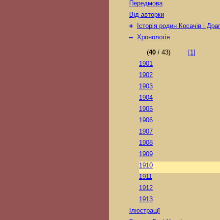
Передмова
Від авторки
+
Історія родин Косачів і Др
–
Хронологія
(
40
/ 43)
[1]
1901
1902
1903
1904
1905
1906
1907
1908
1909
1910
1911
1912
1913
Ілюстрації