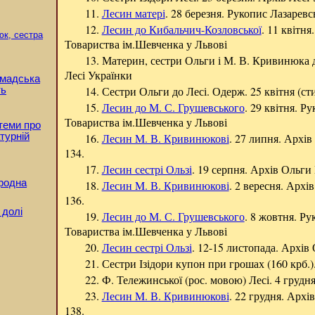
11.
Лесин матері
. 28 березня. Рукопис Лазаревсь
12.
Лесин до Кибальчич-Козловської
. 11 квітня
юк, сестра
Товариства ім.Шевченка у Львові
13. Материн, сестри Ольги і М. В. Кривинюка д
Лесі Українки
ромадська
14. Сестри Ольги до Лесі. Одерж. 25 квітня (ст
ть
15.
Лесин до М. С. Грушевського
. 29 квітня. Р
Товариства ім.Шевченка у Львові
 теми про
турній
16.
Лесин M. В. Кривинюкові
. 27 липня. Арх
134.
17.
Лесин сестрі Ользі
. 19 серпня. Архів Ольг
ародна
18.
Лесин M. В. Кривинюкові
. 2 вересня. Арх
136.
 долі
19.
Лесин до М. С. Грушевського
. 8 жовтня. Ру
Товариства ім.Шевченка у Львові
20.
Лесин сестрі Ользі
. 12-15 листопада. Архі
21. Сестри Ізідори купон при грошах (160 крб.)
22. Ф. Тележинської (рос. мовою) Лесі. 4 грудн
23.
Лесин M. В. Кривинюкові
. 22 грудня. Арх
138.