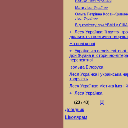
Батько Лесі Українки
Мати Лесі Українки
Ольга Петрівна Косач-Кривин
Лесі Українки
Від комітету при УВАН у США
+
Леся Українка: її життя, г
діяльність і поетична творчіс
На полі крові
+
Українська версія світової
дон Жуана в історично-літера
перспективі
Ізольда Білорука
Леся Українка і українська н
творчість
Леся Українка: містика імені й
+
Леся Українка
(
23
/ 43)
[2]
Довідник
Школярам