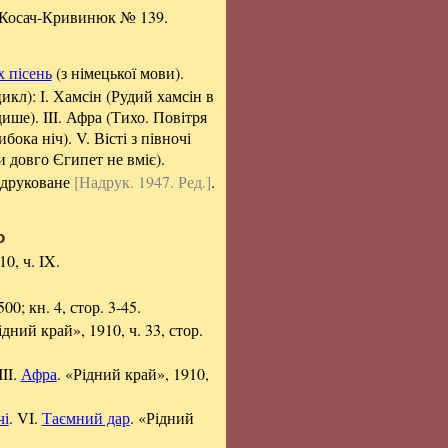
и Косач-Кривинюк № 139.
 пісень
(з німецької мови).
икл): І. Хамсін (Рудий хамсін в
ише). III. Афра (Тихо. Повітря
бока ніч). V. Вісті з півночі
и довго Єгипет не вміє).
едруковане
[Надрук. 1947. Ред.]
.
о
10, ч. IX.
00; кн. 4, стор. 3-45.
ний край», 1910, ч. 33, стор.
III.
Афра
. «Рідний край», 1910,
чі
. VI.
Таємний дар
. «Рідний