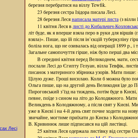
березня перебратися на віллу Tewfik.
23 березня сестра Ізідора писала Лесі.
28 березня Леся
написала матері листа
(з вілли
11 квітня Леся в
листі до Кибальчич-Козловсько
літ буде, як я вперше взяла перо в руки для віршів (
взяла)». Пише, що їй після ін’єкцій туберкуліну гірш
боліла нога, що не озивалась від операції 1899 p., 
Загальне самопочуття гірше, ніж було перші два міс
В середині квітня перед Великоднем, мати, сес
послали Лесі до Єгипту Гелуан, вілла Тевфік, лис
писанок з материного збірника узорів. Мати пише:
Цілую дуже. Гроші висилаю. Коли б можна було поб
Ольга пише, що на другий день Великодня їде до П
Пироговський з’їзд на тиждень, потім буде в Києві, 
певне, поїде з сином на літо до Колодяжного. Мати 
Великдень в Колодяжному, а після свят у Києві.
уже в Києві і на 4-й день свят почне ходити на нов
звичайне, могтиме приїхати до Києва з Колодяжног
В. Кривинюк лише підписався на цій листівці.
сах Лесі
25 квітня Леся одержала листівку від сестри Ол
29 квітня Леся
написала до M. C. Грушевського