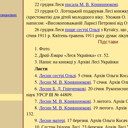
22 грудня Леся
писала М. В. Кривинюкові
.
23 грудня О. Лотоцький подарував Лесі книжк
агоманових
(хрестоматія) для дітей молодшого віку. Уложив О. Б
написом: «Високоповажаній Ларисі Петровні від О. 
26 грудня Леся
пише сестрі Ользі
з Кутаїсу, що
січня 1911 р. Квітень-травень 1911 року думає ліку
Підстави
1. Фото.
2.
Драй-Хмара
«Леся Українка» ст. 52.
3. Напис на книжці у Архіві Лесі Українки
Листи
4.
Лесин сестрі Ользі
. 5 січня. Архів Ольги К
5.
Лесин M. В. Кривинюкові
. 7 січня. Архів 
6.
Лесин Б. Д. Грінченкові
. 20 січня. Рукописни
наук УРСР III № 44809.
7.
Лесин M. В. Кривинюкові
. 3 лютого. Архів
8.
Лесин M. В. Кривинюкові
. 19 лютого. Арх
132.
9.
Лесин матері
. 17 березня. Архів Ольги Кос
10. Сестри Ізідори Лесі. 23 березня. Архів Лесі