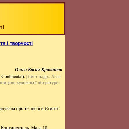
ті
тя і творчості
Ольга Косач-Кривинюк
 Continental).
[Лист надр.:
Леся
авництво художньої літератури
гадувала про те, що її в Єгипті
и Континенталь. Мала 18