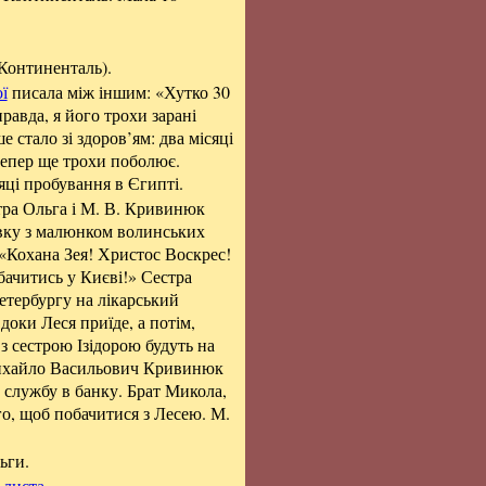
 Континенталь).
ї
писала між іншим: «Хутко 30
правда, я його трохи зарані
е стало зі здоров’ям: два місяці
і тепер ще трохи поболює.
яці пробування в Єгипті.
тра Ольга і М. В. Кривинюк
тівку з малюнком волинських
 «Кохана Зея! Христос Воскрес!
ачитись у Києві!» Сестра
етербургу на лікарський
доки Леся приїде, а потім,
з сестрою Ізідорою будуть на
 Михайло Васильович Кривинюк
у службу в банку. Брат Микола,
о, щоб побачитися з Лесею. М.
ьги.
 листа
.